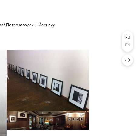
я/ Петрозаводск + Йоенсуу
RU
EN