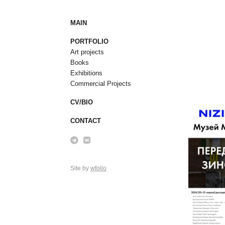
MAIN
PORTFOLIO
Art projects
Books
Exhibitions
Commercial Projects
CV/BIO
CONTACT
Site by
wfolio