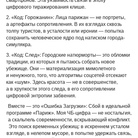
смартфонов. Эта уязвимость связи в эпоху
цифрового тиражирования клише.
2. «Код: Горожанин»: Лица парижан — не портреты,
а артефакты сопротивления. В их взглядах сквозь
толпу туристов, в усталости или иронии — попытка
сохранить человеческое ядро под натиском города-
симулякра.
3. «Код: След»: Городские натюрморты— это обломки
традиции, из которых я пытаюсь собрать новое
убежище. Они — материализация мимолетного
и ненужного, того, что алгоритмы соцсетей отсекают
как «шум». Здесь красота — не в совершенстве,
а в хрупкости этого следа, в его сопротивлении
цифровой энтропии забвения.
Вместе — это «Ошибка Загрузки»: Сбой в идеальной
программе «Париж». Моя ЧБ-цифра — не ностальгия,
а скальпель современности, вскрывающий конфликт.
Это поиск временных убежищ: в искреннем усталом
взгляде, в нелепом мусоре, в попытке удержать связь,